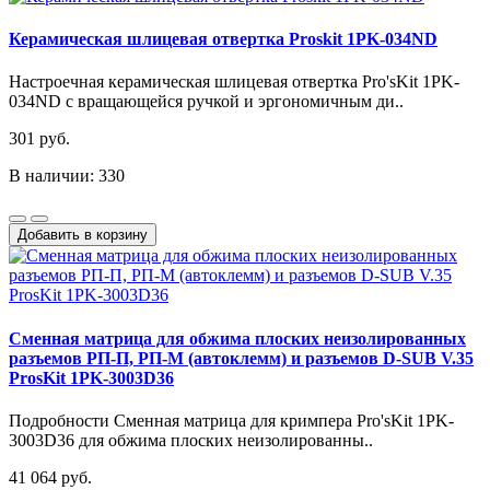
Керамическая шлицевая отвертка Proskit 1PK-034ND
Настроечная керамическая шлицевая отвертка Pro'sKit 1PK-
034ND с вращающейся ручкой и эргономичным ди..
301 руб.
В наличии: 330
Добавить в корзину
Сменная матрица для обжима плоских неизолированных
разъемов РП-П, РП-М (автоклемм) и разъемов D-SUB V.35
ProsKit 1PK-3003D36
Подробности Сменная матрица для кримпера Pro'sKit 1PK-
3003D36 для обжима плоских неизолированны..
41 064 руб.