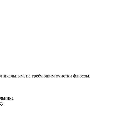
й уникальным, не требующим очистки флюсом.
яльника
ку