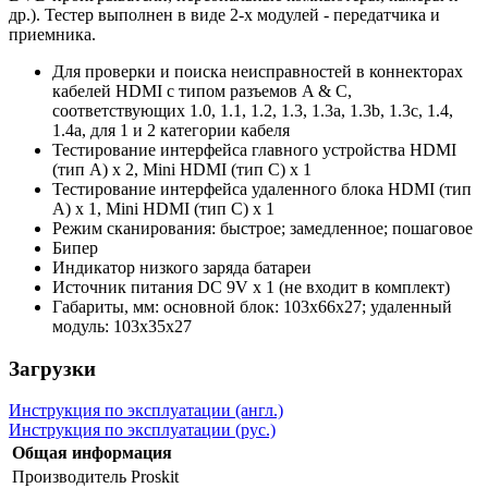
др.). Тестер выполнен в виде 2-х модулей - передатчика и
приемника.
Для проверки и поиска неисправностей в коннекторах
кабелей HDMI с типом разъемов A & C,
соответствующих 1.0, 1.1, 1.2, 1.3, 1.3a, 1.3b, 1.3c, 1.4,
1.4a, для 1 и 2 категории кабеля
Тестирование интерфейса главного устройства HDMI
(тип A) x 2, Mini HDMI (тип C) x 1
Тестирование интерфейса удаленного блока HDMI (тип
A) x 1, Mini HDMI (тип C) x 1
Режим сканирования: быстрое; замедленное; пошаговое
Бипер
Индикатор низкого заряда батареи
Источник питания DC 9V x 1 (не входит в комплект)
Габариты, мм: основной блок: 103х66х27; удаленный
модуль: 103х35х27
Загрузки
Инструкция по эксплуатации (англ.)
Инструкция по эксплуатации (рус.)
Общая информация
Производитель
Proskit