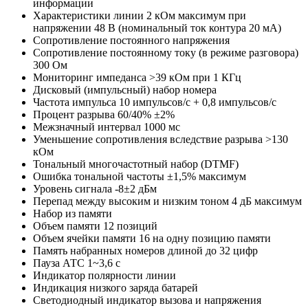
информации
Характеристики линии 2 кОм максимум при
напряжении 48 В (номинальный ток контура 20 мА)
Сопротивление постоянного напряжения
Сопротивление постоянному току (в режиме разговора)
300 Ом
Мониторинг импеданса >39 кОм при 1 КГц
Дисковый (импульсный) набор номера
Частота импульса 10 импульсов/с + 0,8 импульсов/с
Процент разрыва 60/40% ±2%
Межзначный интервал 1000 мс
Уменьшение сопротивления вследствие разрыва >130
кОм
Тональный многочастотный набор (DTMF)
Ошибка тональной частоты ±1,5% максимум
Уровень сигнала -8±2 дБм
Перепад между высоким и низким тоном 4 дБ максимум
Набор из памяти
Объем памяти 12 позиций
Объем ячейки памяти 16 на одну позицию памяти
Память набранных номеров длиной до 32 цифр
Пауза АТС 1~3,6 с
Индикатор полярности линии
Индикация низкого заряда батарей
Светодиодный индикатор вызова и напряжения