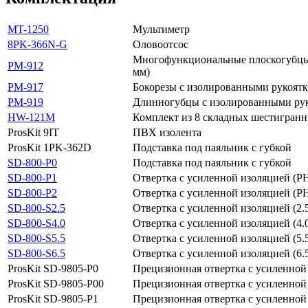
MT-1250
Мультиметр
8PK-366N-G
Оловоотсос
Многофункциональные плоскогубцы 
PM-912
мм)
PM-917
Бокорезы с изолированными рукоятк
PM-919
Длинногубцы с изолированными рук
HW-121M
Комплект из 8 складных шестигран
ProsKit 9IT
ПВХ изолента
ProsKit 1PK-362D
Подставка под паяльник с губкой
SD-800-P0
Подставка под паяльник с губкой
SD-800-P1
Отвертка с усиленной изоляцией (P
SD-800-P2
Отвертка с усиленной изоляцией (P
SD-800-S2.5
Отвертка с усиленной изоляцией (2.
SD-800-S4.0
Отвертка с усиленной изоляцией (4.
SD-800-S5.5
Отвертка с усиленной изоляцией (5.
SD-800-S6.5
Отвертка с усиленной изоляцией (6.
ProsKit SD-9805-P0
Прецизионная отвертка с усиленной
ProsKit SD-9805-P00
Прецизионная отвертка с усиленной
ProsKit SD-9805-P1
Прецизионная отвертка с усиленной