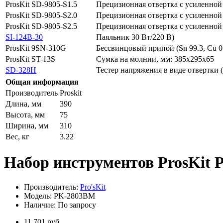
ProsKit SD-9805-S1.5
Прецизионная отвертка с усиленной
ProsKit SD-9805-S2.0
Прецизионная отвертка с усиленной
ProsKit SD-9805-S2.5
Прецизионная отвертка с усиленной
SI-124B-30
Паяльник 30 Вт/220 В)
ProsKit 9SN-310G
Бессвинцовый припой (Sn 99.3, Cu 0
ProsKit ST-13S
Сумка на молнии, мм: 385x295x65
SD-328H
Тестер напряжения в виде отвертки 
Общая информация
Производитель
Proskit
Длина, мм
390
Высота, мм
75
Ширина, мм
310
Вес, кг
3.22
Набор инструментов ProsKit
Производитель:
Pro'sKit
Модель: PK-2803BM
Наличие: По запросу
11 701 руб.