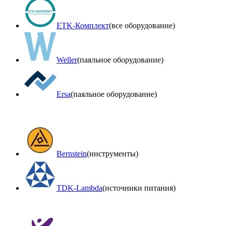
ETK-Комплект
(все оборудование)
Weller
(паяльное оборудование)
Ersa
(паяльное оборудование)
Bernstein
(инструменты)
TDK-Lambda
(источники питания)