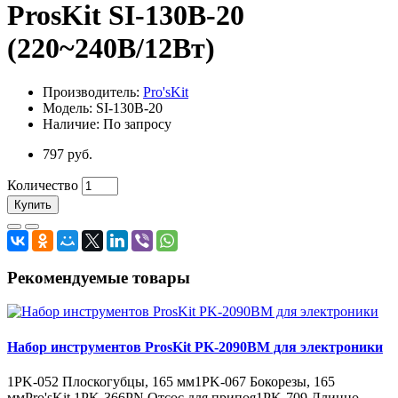
ProsKit SI-130B-20
(220~240В/12Вт)
Производитель:
Pro'sKit
Модель: SI-130B-20
Наличие: По запросу
797 руб.
Количество
Купить
Рекомендуемые товары
Набор инструментов ProsKit PK-2090BM для электроники
1PK-052 Плоскогубцы, 165 мм1PK-067 Бокорезы, 165
ммPro'sKit 1PK-366PN Отсос для припоя1PK-709 Длинно..